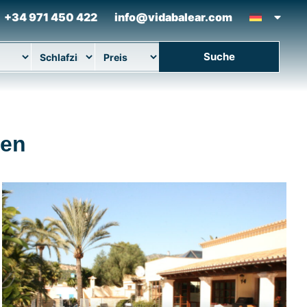
+34 971 450 422
info@vidabalear.com
Suche
ort
Betten
Maximaler Preis
fen