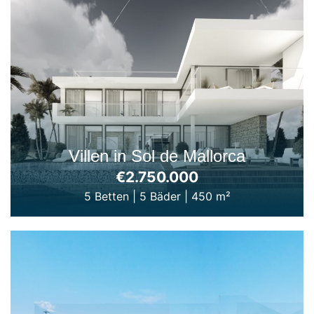
Villen in Sol de Mallorca
€2.750.000
5 Betten
|
5 Bäder
|
450 m²