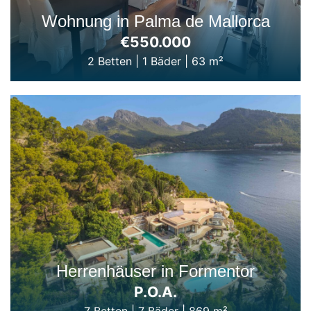
Wohnung in Palma de Mallorca
€550.000
2 Betten
|
1 Bäder
|
63 m²
Herrenhäuser in Formentor
P.O.A.
7 Betten
|
7 Bäder
|
869 m²