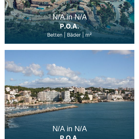
N/A in N/A
P.O.A.
Betten
|
Bäder
|
m²
N/A in N/A
P.O.A.