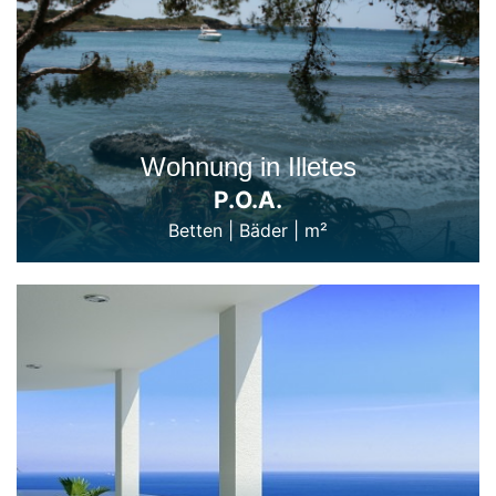
Wohnung in Illetes
P.O.A.
Betten
|
Bäder
|
m²