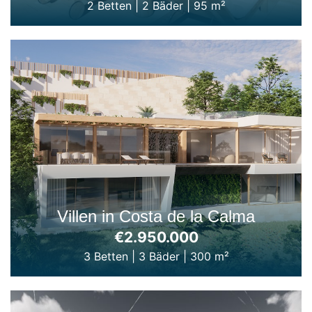
2 Betten
|
2 Bäder
|
95 m²
Villen in Costa de la Calma
€2.950.000
3 Betten
|
3 Bäder
|
300 m²