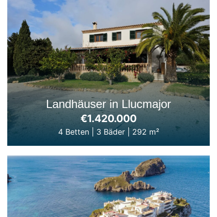
Landhäuser in Llucmajor
€1.420.000
4 Betten
|
3 Bäder
|
292 m²