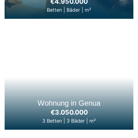
€4.950.000
Betten
|
Bäder
|
m²
Wohnung in Genua
€3.050.000
3 Betten
|
3 Bäder
|
m²