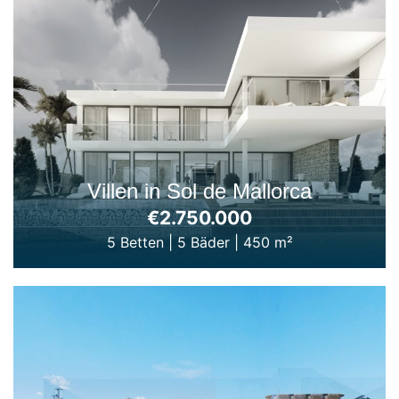
Villen in Sol de Mallorca
€2.750.000
5 Betten
|
5 Bäder
|
450 m²