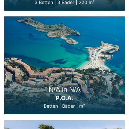
3 Betten
|
3 Bäder
|
220 m²
N/A in N/A
P.O.A.
Betten
|
Bäder
|
m²