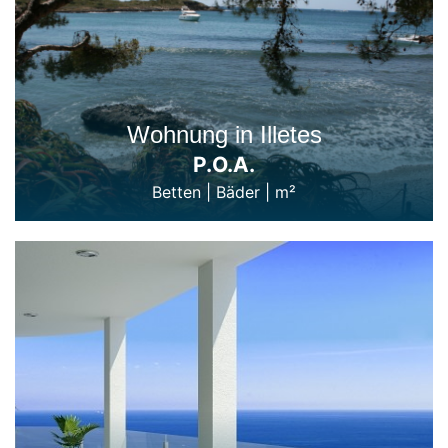
Wohnung in Illetes
P.O.A.
Betten
|
Bäder
|
m²