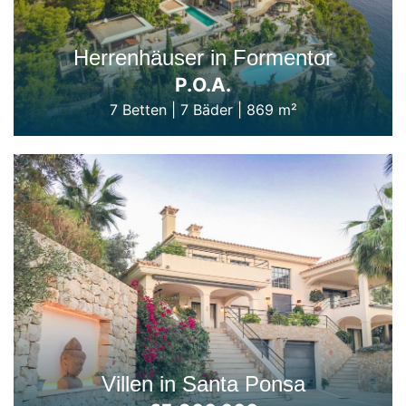
Herrenhäuser in Formentor
P.O.A.
7 Betten
|
7 Bäder
|
869 m²
Villen in Santa Ponsa