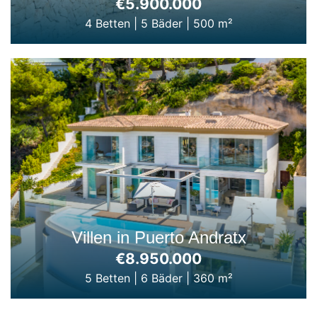
€5.900.000
4 Betten
|
5 Bäder
|
500 m²
Villen in Puerto Andratx
€8.950.000
5 Betten
|
6 Bäder
|
360 m²