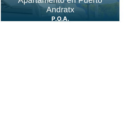
Apartamento en Puerto
Andratx
P.O.A.