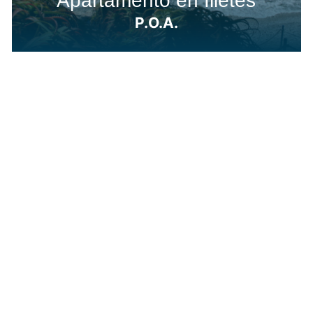
Apartamento en Illetes
P.O.A.