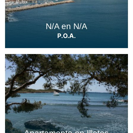
N/A en N/A
P.O.A.