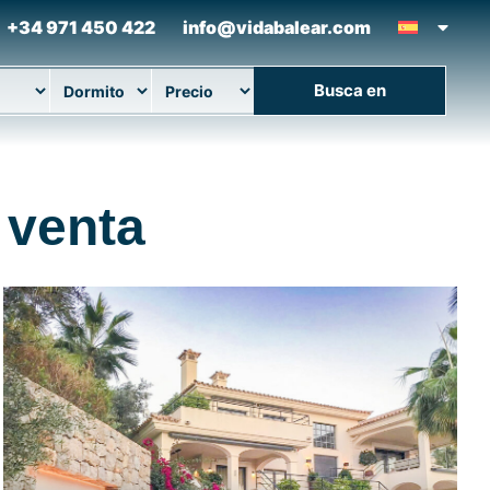
+34 971 450 422
info@vidabalear.com
Busca en
ción
Camas
Precio máximo
 venta