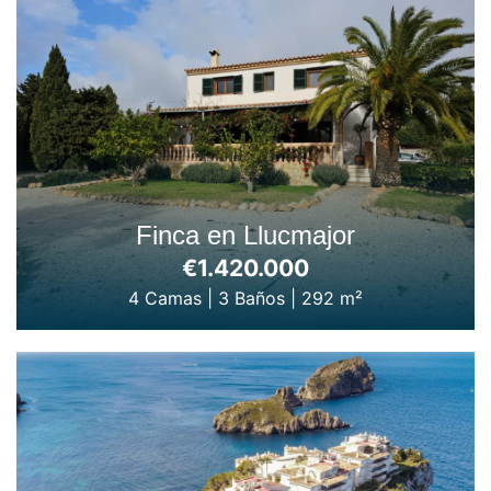
Finca en Llucmajor
€1.420.000
4 Camas
|
3 Baños
|
292 m²