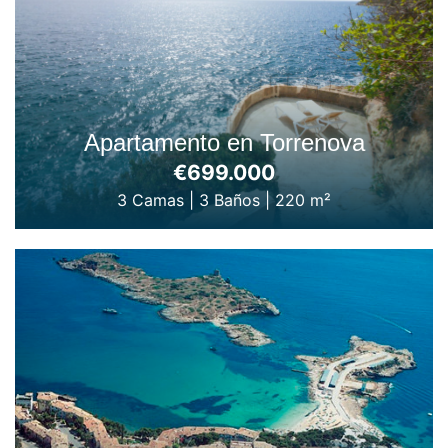
Apartamento en Torrenova
€699.000
3 Camas
|
3 Baños
|
220 m²