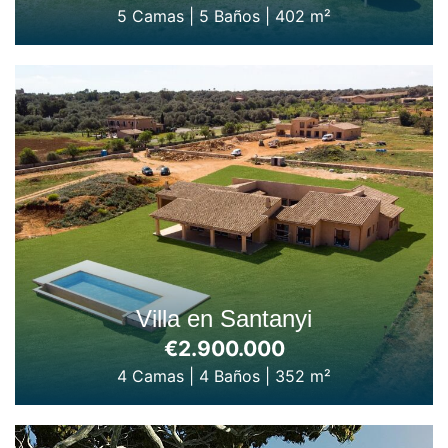
5 Camas
|
5 Baños
|
402 m²
Villa en Santanyi
€2.900.000
4 Camas
|
4 Baños
|
352 m²