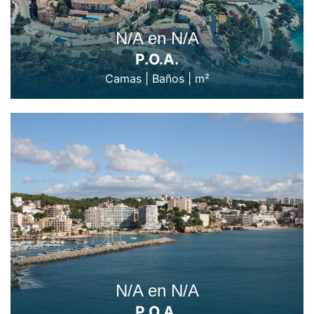
N/A en N/A
P.O.A.
Camas
|
Baños
|
m²
N/A en N/A
P.O.A.