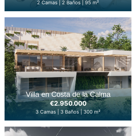
2 Camas
|
2 Baños
|
95 m²
Villa en Costa de la Calma
€2.950.000
3 Camas
|
3 Baños
|
300 m²