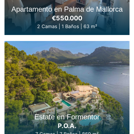
Apartamento en Palma de Mallorca
€550.000
2 Camas
|
1 Baños
|
63 m²
Estate en Formentor
P.O.A.
7 Camas
|
7 Baños
|
869 m²