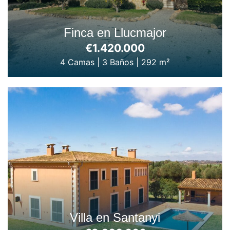
Finca en Llucmajor
€1.420.000
4 Camas
|
3 Baños
|
292 m²
Villa en Santanyi