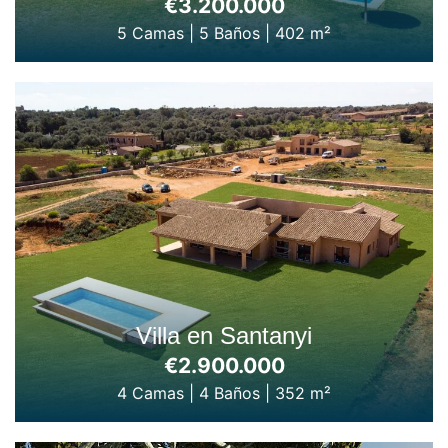
€3.200.000
5 Camas
|
5 Baños
|
402 m²
Villa en Santanyi
€2.900.000
4 Camas
|
4 Baños
|
352 m²